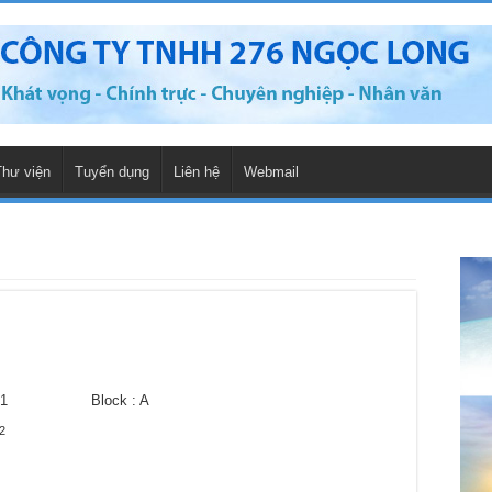
Thư viện
Tuyển dụng
Liên hệ
Webmail
 1 Block : A
2