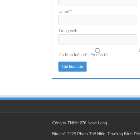
Email
*
Trang web
lần bình luận kế tiếp của tôi.
Công ty TNHH 276 Ngọc Long
Địa chỉ: 2225 Phạm Thế Hiển, Phường Bình Đ