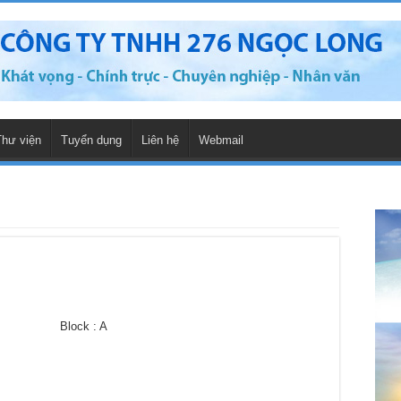
Thư viện
Tuyển dụng
Liên hệ
Webmail
5 Block : A