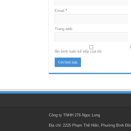
Email
*
Trang web
lần bình luận kế tiếp của tôi.
Công ty TNHH 276 Ngọc Long
Địa chỉ: 2225 Phạm Thế Hiển, Phường Bình Đ