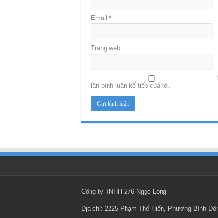
Email
*
Trang web
lần bình luận kế tiếp của tôi.
Công ty TNHH 276 Ngọc Long
Địa chỉ: 2225 Phạm Thế Hiển, Phường Bình Đ