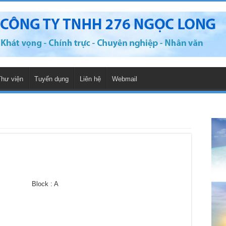
Thư viện
Tuyển dụng
Liên hệ
Webmail
5 Block : A