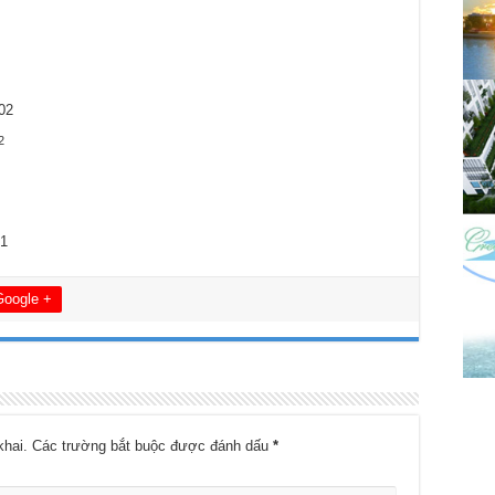
02
2
21
Google +
khai.
Các trường bắt buộc được đánh dấu
*