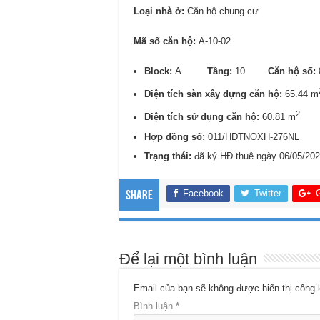
Loại nhà ở:
Căn hộ chung cư
Mã số căn hộ:
A-10-02
Block:
A
Tầng:
10
Căn hộ số:
Diện tích sàn xây dựng căn hộ:
65.44 m
2
Diện tích sử dụng căn hộ:
60.81 m
Hợp đồng số:
011/HĐTNOXH-276NL
Trạng thái:
đã ký HĐ thuê ngày 06/05/20
Facebook
Twitter
Share
Để lại một bình luận
Email của bạn sẽ không được hiển thị công 
Bình luận
*