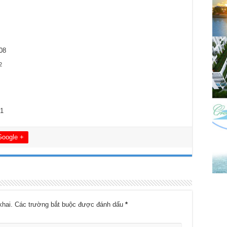
08
2
21
Google +
khai.
Các trường bắt buộc được đánh dấu
*