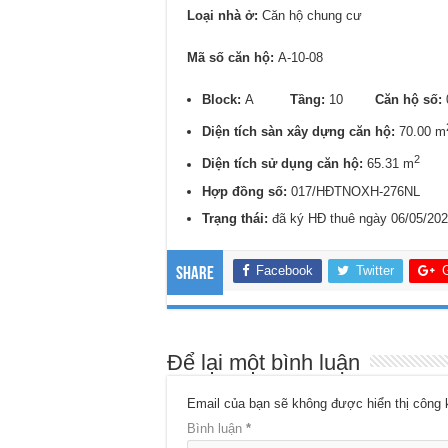
Loại nhà ở:
Căn hộ chung cư
Mã số căn hộ:
A-10-08
Block:
A
Tầng:
10
Căn hộ số:
Diện tích sàn xây dựng căn hộ:
70.00 m
2
Diện tích sử dụng căn hộ:
65.31 m
Hợp đồng số:
017/HĐTNOXH-276NL
Trạng thái:
đã ký HĐ thuê ngày 06/05/20
Facebook
Twitter
Share
Để lại một bình luận
Email của bạn sẽ không được hiển thị công 
Bình luận
*