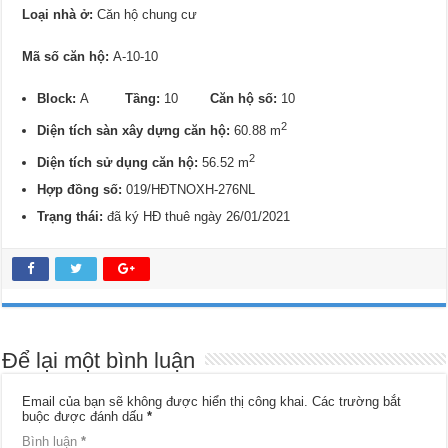
Loại nhà ở:
Căn hộ chung cư
Mã số căn hộ:
A-10-10
Block:
A
Tầng:
10
Căn hộ số:
10
2
Diện tích sàn xây dựng căn hộ:
60.88 m
2
Diện tích sử dụng căn hộ:
56.52 m
Hợp đồng số:
019/HĐTNOXH-276NL
Trạng thái:
đã ký HĐ thuê ngày 26/01/2021
Để lại một bình luận
Email của bạn sẽ không được hiển thị công khai.
Các trường bắt
buộc được đánh dấu
*
Bình luận
*