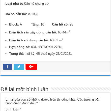
Loại nhà ở:
Căn hộ chung cư
Mã số căn hộ:
A-10-25
Block:
A
Tầng:
10
Căn hộ số:
25
2
Diện tích sàn xây dựng căn hộ:
65.44m
2
Diện tích sử dụng căn hộ:
60.81 m
Hợp đồng số:
031/HĐTNOXH-276NL
Trạng thái:
đã ký HĐ thuê ngày 26/01/2021
Để lại một bình luận
Email của bạn sẽ không được hiển thị công khai.
Các trường bắt
buộc được đánh dấu
*
Bình luận
*