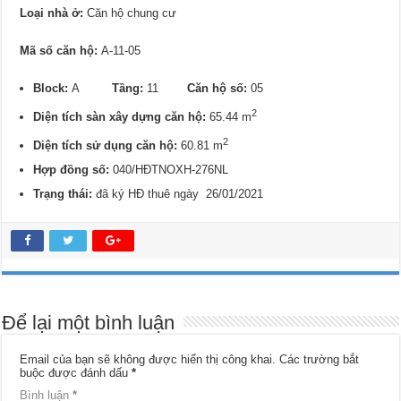
Loại nhà ở:
Căn hộ chung cư
Mã số căn hộ:
A-11-05
Block:
A
Tầng:
11
Căn hộ số:
05
2
Diện tích sàn xây dựng căn hộ:
65.44 m
2
Diện tích sử dụng căn hộ:
60.81 m
Hợp đồng số:
040/HĐTNOXH-276NL
Trạng thái:
đã ký HĐ thuê ngày 26/01/2021
Để lại một bình luận
Email của bạn sẽ không được hiển thị công khai.
Các trường bắt
buộc được đánh dấu
*
Bình luận
*