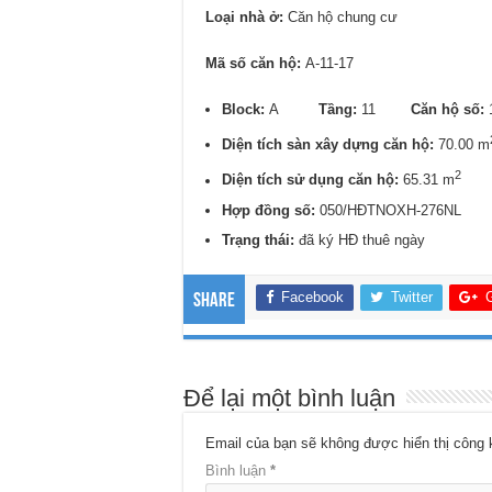
Loại nhà ở:
Căn hộ chung cư
Mã số căn hộ:
A-11-17
Block:
A
Tầng:
11
Căn hộ số:
Diện tích sàn xây dựng căn hộ:
70.00 m
2
Diện tích sử dụng căn hộ:
65.31 m
Hợp đồng số:
050/HĐTNOXH-276NL
Trạng thái:
đã ký HĐ thuê ngày
Facebook
Twitter
Share
Để lại một bình luận
Email của bạn sẽ không được hiển thị công 
Bình luận
*