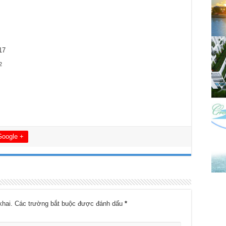
17
2
Google +
khai.
Các trường bắt buộc được đánh dấu
*