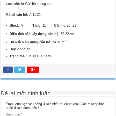
Loại nhà ở:
Căn hộ chung cư
Mã số căn hộ:
A-11-21
Block:
A
Tầng:
11
Căn hộ số:
21
2
Diện tích sàn xây dựng căn hộ:
80.22 m
2
Diện tích sử dụng căn hộ:
74.31 m
Hợp đồng số:
Trạng thái:
đã ký HĐ ngày
Để lại một bình luận
Email của bạn sẽ không được hiển thị công khai.
Các trường bắt
buộc được đánh dấu
*
Bình luận
*