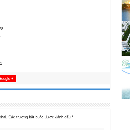
28
2
21
Google +
khai.
Các trường bắt buộc được đánh dấu
*