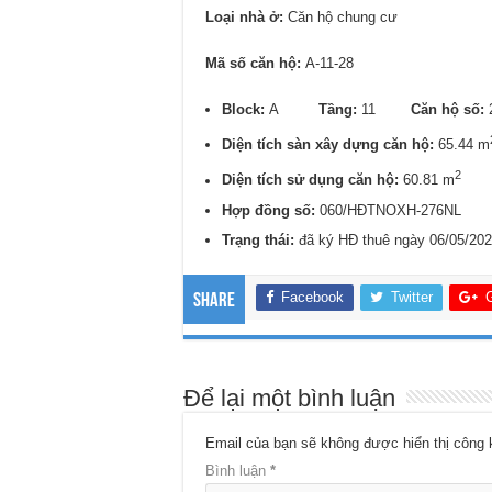
Loại nhà ở:
Căn hộ chung cư
Mã số căn hộ:
A-11-28
Block:
A
Tầng:
11
Căn hộ số:
Diện tích sàn xây dựng căn hộ:
65.44 m
2
Diện tích sử dụng căn hộ:
60.81 m
Hợp đồng số:
060/HĐTNOXH-276NL
Trạng thái:
đã ký HĐ thuê ngày 06/05/20
Facebook
Twitter
Share
Để lại một bình luận
Email của bạn sẽ không được hiển thị công 
Bình luận
*