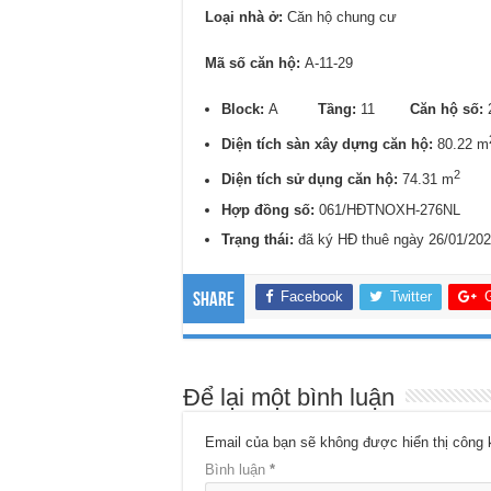
Loại nhà ở:
Căn hộ chung cư
Mã số căn hộ:
A-11-29
Block:
A
Tầng:
11
Căn hộ số:
Diện tích sàn xây dựng căn hộ:
80.22 m
2
Diện tích sử dụng căn hộ:
74.31 m
Hợp đồng số:
061/HĐTNOXH-276NL
Trạng thái:
đã ký HĐ thuê ngày 26/01/20
Facebook
Twitter
Share
Để lại một bình luận
Email của bạn sẽ không được hiển thị công 
Bình luận
*