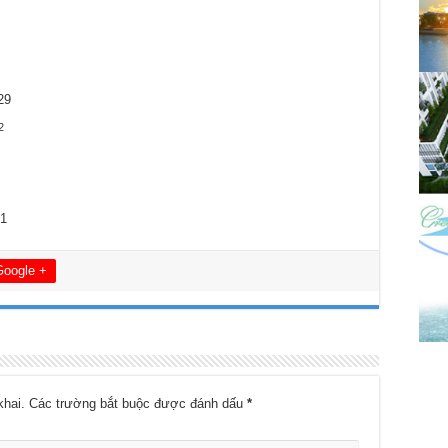
29
2
21
Google +
khai.
Các trường bắt buộc được đánh dấu
*