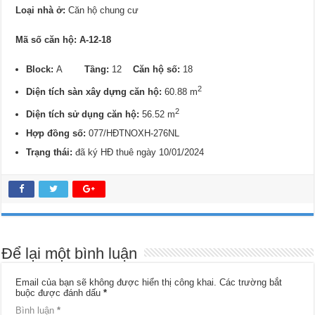
Loại nhà ở:
Căn hộ chung cư
Mã số căn hộ: A-12-18
Block:
A
Tầng:
12
Căn hộ số:
18
2
Diện tích sàn xây dựng căn hộ:
60.88 m
2
Diện tích sử dụng căn hộ:
56.52 m
Hợp đồng số:
077/HĐTNOXH-276NL
Trạng thái:
đã ký HĐ thuê ngày 10/01/2024
Để lại một bình luận
Email của bạn sẽ không được hiển thị công khai.
Các trường bắt
buộc được đánh dấu
*
Bình luận
*