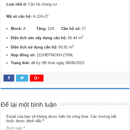
Loại nhà ở:
Căn hộ chung cư
Mã số căn hộ:
A-12A-27
Block:
A
Tầng:
12A
Căn hộ số:
27
2
Diện tích sàn xây dựng căn hộ:
65.44 m
2
Diện tích sử dụng căn hộ:
60.81 m
Hợp đồng số:
111/HĐTNOXH-276NL
Trạng thái:
đã ký HĐ thuê ngày 06/06/2023
Để lại một bình luận
Email của bạn sẽ không được hiển thị công khai.
Các trường bắt
buộc được đánh dấu
*
Bình luận
*