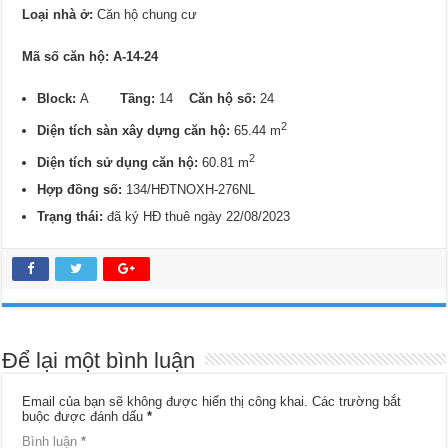
Loại nhà ở:
Căn hộ chung cư
Mã số căn hộ: A-14-24
Block:
A
Tầng:
14
Căn hộ số:
24
2
Diện tích sàn xây dựng căn hộ:
65.44 m
2
Diện tích sử dụng căn hộ:
60.81 m
Hợp đồng số:
134/HĐTNOXH-276NL
Trạng thái:
đã ký HĐ thuê ngày 22/08/2023
Để lại một bình luận
Email của bạn sẽ không được hiển thị công khai.
Các trường bắt
buộc được đánh dấu
*
Bình luận
*