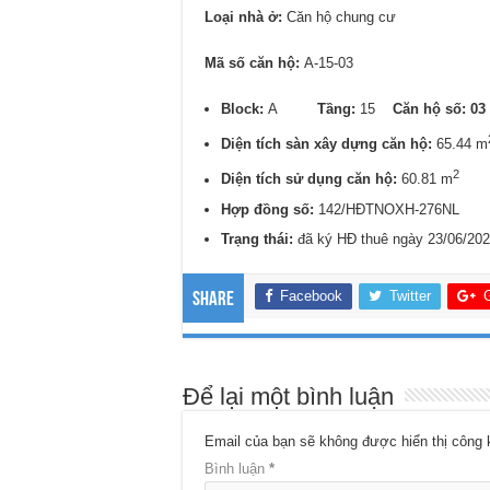
Loại nhà ở:
Căn hộ chung cư
Mã số căn hộ:
A-15-03
Block:
A
Tầng:
15
Căn hộ số: 03
Diện tích sàn xây dựng căn hộ:
65.44 m
2
Diện tích sử dụng căn hộ:
60.81 m
Hợp đồng số:
142/HĐTNOXH-276NL
Trạng thái:
đã ký HĐ thuê ngày 23/06/20
Facebook
Twitter
Share
Để lại một bình luận
Email của bạn sẽ không được hiển thị công 
Bình luận
*