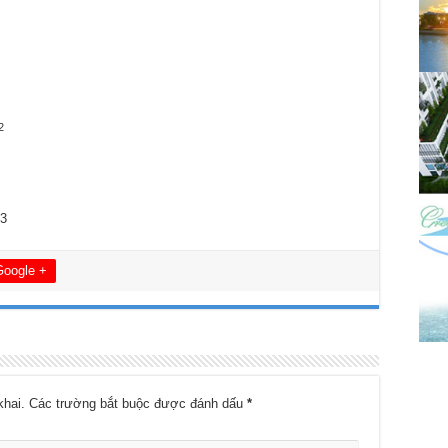
2
23
Google +
khai.
Các trường bắt buộc được đánh dấu
*