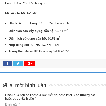
Loại nhà ở:
Căn hộ chung cư
Mã số căn hộ:
A-17-06
Block:
A
Tầng:
17
Căn hộ số:
06
2
Diện tích sàn xây dựng căn hộ:
65.44 m
2
Diện tích sử dụng căn hộ:
60.81 m
Hợp đồng số:
197/HĐTNOXH-276NL
Trạng thái:
đã ký HĐ thuê ngày 24/10/2022
Để lại một bình luận
Email của bạn sẽ không được hiển thị công khai.
Các trường bắt
buộc được đánh dấu
*
Bình luận
*