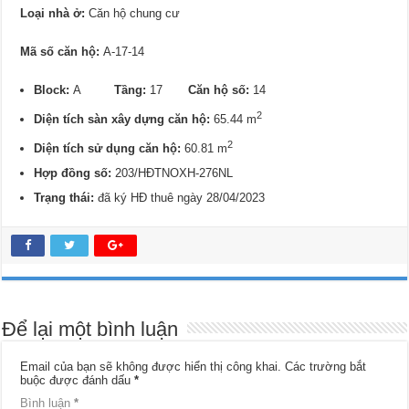
Loại nhà ở:
Căn hộ chung cư
Mã số căn hộ:
A-17-14
Block:
A
Tầng:
17
Căn hộ số:
14
2
Diện tích sàn xây dựng căn hộ:
65.44 m
2
Diện tích sử dụng căn hộ:
60.81 m
Hợp đồng số:
203/HĐTNOXH-276NL
Trạng thái:
đã ký HĐ thuê ngày 28/04/2023
Để lại một bình luận
Email của bạn sẽ không được hiển thị công khai.
Các trường bắt
buộc được đánh dấu
*
Bình luận
*