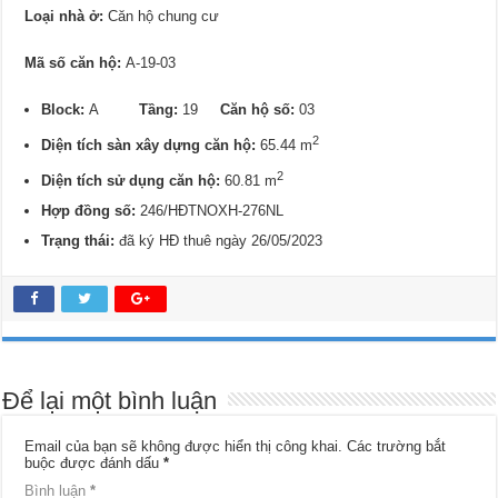
Loại nhà ở:
Căn hộ chung cư
Mã số căn hộ:
A-19-03
Block:
A
Tầng:
19
Căn hộ số:
03
2
Diện tích sàn xây dựng căn hộ:
65.44 m
2
Diện tích sử dụng căn hộ:
60.81 m
Hợp đồng số:
246/HĐTNOXH-276NL
Trạng thái:
đã ký HĐ thuê ngày 26/05/2023
Để lại một bình luận
Email của bạn sẽ không được hiển thị công khai.
Các trường bắt
buộc được đánh dấu
*
Bình luận
*