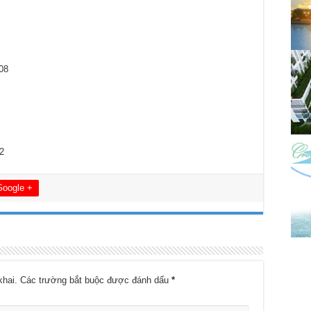
08
2
Google +
khai.
Các trường bắt buộc được đánh dấu
*