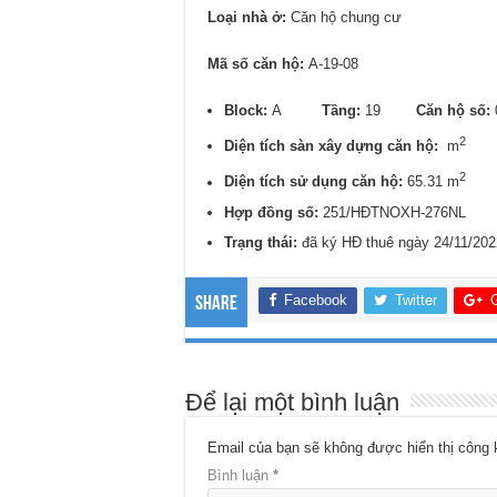
Loại nhà ở:
Căn hộ chung cư
Mã số căn hộ:
A-19-08
Block:
A
Tầng:
19
Căn hộ số:
2
Diện tích sàn xây dựng căn hộ:
m
2
Diện tích sử dụng căn hộ:
65.31 m
Hợp đồng số:
251/HĐTNOXH-276NL
Trạng thái:
đã ký HĐ thuê ngày 24/11/202
Facebook
Twitter
Share
Để lại một bình luận
Email của bạn sẽ không được hiển thị công 
Bình luận
*