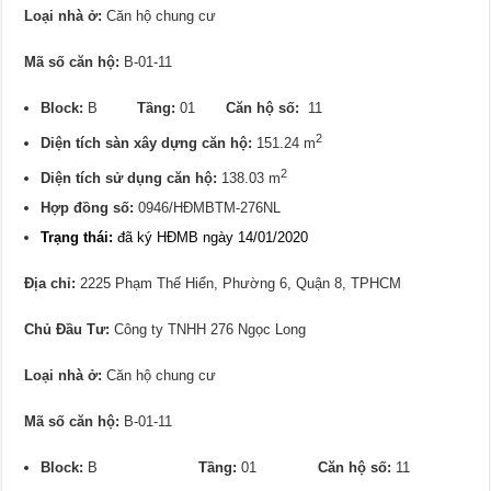
Loại nhà ở:
Căn hộ chung cư
Mã số căn hộ:
B-01-11
Block:
B
Tầng:
01
Căn hộ số:
11
2
Diện tích sàn xây dựng căn hộ:
151.24 m
2
Diện tích sử dụng căn hộ:
138.03 m
Hợp đồng số:
0946/HĐMBTM-276NL
Trạng thái:
đã ký HĐMB ngày 14/01/2020
Địa chỉ:
2225 Phạm Thế Hiển, Phường 6, Quận 8, TPHCM
Chủ Đầu Tư:
Công ty TNHH 276 Ngọc Long
Loại nhà ở:
Căn hộ chung cư
Mã số căn hộ:
B-01-11
Block:
B
Tầng:
01
Căn hộ số:
11