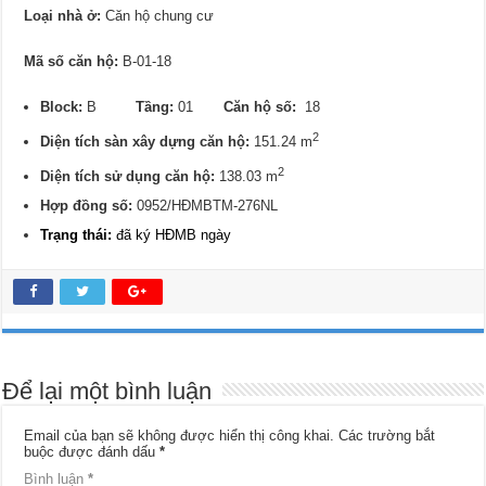
Loại nhà ở:
Căn hộ chung cư
Mã số căn hộ:
B-01-18
Block:
B
Tầng:
01
Căn hộ số:
18
2
Diện tích sàn xây dựng căn hộ:
151.24 m
2
Diện tích sử dụng căn hộ:
138.03 m
Hợp đồng số:
0952/HĐMBTM-276NL
Trạng thái:
đã ký HĐMB ngày
Để lại một bình luận
Email của bạn sẽ không được hiển thị công khai.
Các trường bắt
buộc được đánh dấu
*
Bình luận
*