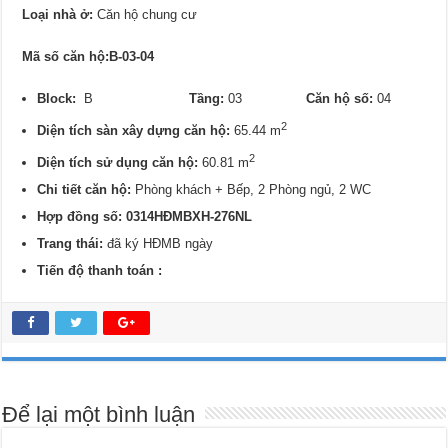
Loại nhà ở:
Căn hộ chung cư
Mã số căn hộ:B-03-04
Block:
B
Tầng:
03
Căn hộ số:
04
2
Diện tích sàn xây dựng căn hộ:
65.44 m
2
Diện tích sử dụng căn hộ:
60.81 m
Chi tiết căn hộ:
Phòng khách + Bếp, 2 Phòng ngủ, 2 WC
Hợp đồng số: 0314HĐMBXH-276NL
Trang thái:
đã ký HĐMB ngày
Tiến độ thanh toán :
Để lại một bình luận