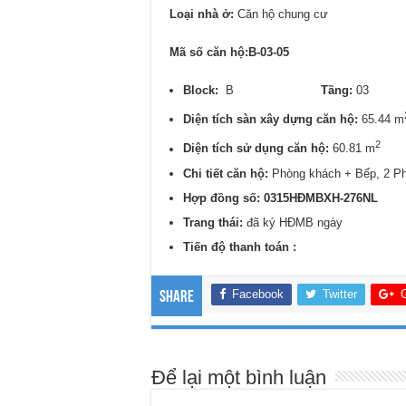
Loại nhà ở:
Căn hộ chung cư
Mã số căn hộ:B-03-05
Block:
B
Tầng:
0
Diện tích sàn xây dựng căn hộ:
65.44 m
2
Diện tích sử dụng căn hộ:
60.81 m
Chi tiết căn hộ:
Phòng khách + Bếp, 2 P
Hợp đồng số: 0315HĐMBXH-276NL
Trang thái:
đã ký HĐMB ngày
Tiến độ thanh toán :
Facebook
Twitter
Share
Để lại một bình luận