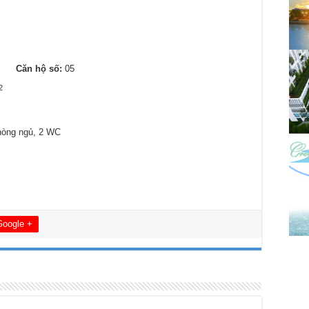
3
Căn hộ số:
05
2
hòng ngủ, 2 WC
Google +