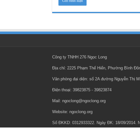
Công ty TNHH 276 Ngọc Long
Địa chỉ: 2225 Phạm Thế Hiển, Phường Bình Đ
Văn phòng đại diện: số 2A đường Nguyễn Thị 
Điện thoại: ‎39823875 - ‎39823874
Mail: ngoclong@ngoclong.org
Website: ngoclong.org
Số ĐKKD: 0312933322. Ngày ĐK: 18/09/2014.
Chính sách bảo mật thông tin cá nhân