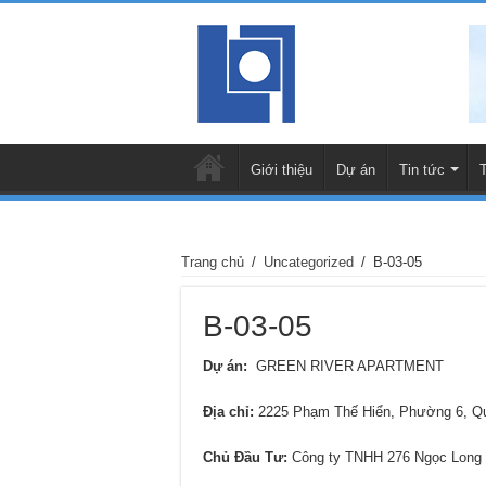
Giới thiệu
Dự án
Tin tức
Trang chủ
/
Uncategorized
/
B-03-05
B-03-05
Dự án:
GREEN RIVER APARTMENT
Địa chỉ
:
2225 Phạm Thế Hiển, Phường 6, Q
Chủ Đầu Tư:
Công ty TNHH 276 Ngọc Long