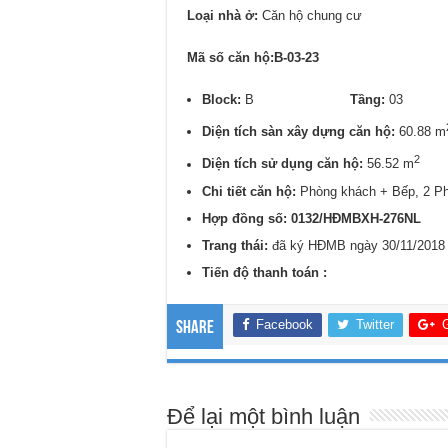
Loại nhà ở:
Căn hộ chung cư
Mã số căn hộ:B-03-23
Block:
B
Tầng:
0
Diện tích sàn xây dựng căn hộ:
60.88 m
2
Diện tích sử dụng căn hộ:
56.52 m
Chi tiết căn hộ:
Phòng khách + Bếp, 2 P
Hợp đồng số: 0132/HĐMBXH-276NL
Trang thái:
đã ký HĐMB ngày 30/11/2018
Tiến độ thanh toán :
Facebook
Twitter
Share
Để lại một bình luận