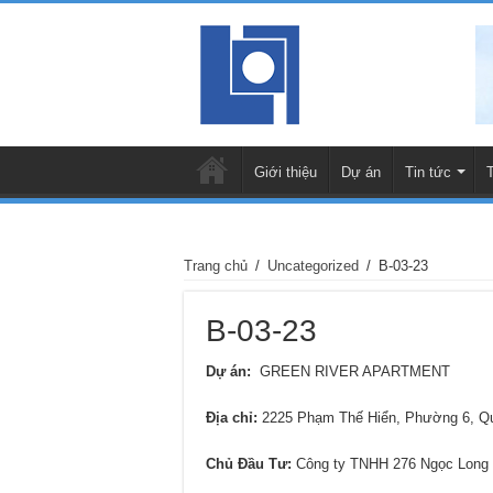
Giới thiệu
Dự án
Tin tức
Trang chủ
/
Uncategorized
/
B-03-23
B-03-23
Dự án:
GREEN RIVER APARTMENT
Địa chỉ
:
2225 Phạm Thế Hiển, Phường 6, Q
Chủ Đầu Tư:
Công ty TNHH 276 Ngọc Long