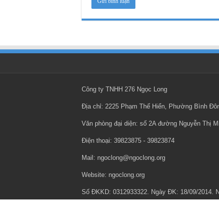
Công ty TNHH 276 Ngọc Long
Địa chỉ: 2225 Phạm Thế Hiển, Phường Bình Đ
Văn phòng đại diện: số 2A đường Nguyễn Thị 
Điện thoại: ‎39823875 - ‎39823874
Mail: ngoclong@ngoclong.org
Website: ngoclong.org
Số ĐKKD: 0312933322. Ngày ĐK: 18/09/2014.
Chính sách bảo mật thông tin cá nhân