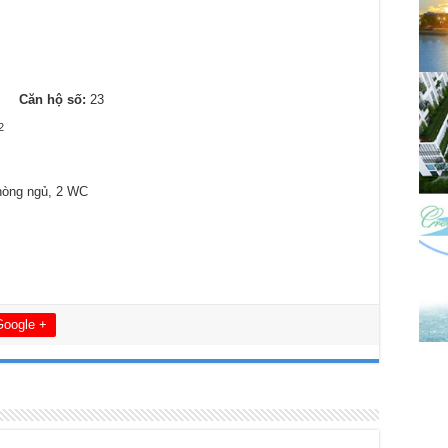
3
Căn hộ số:
23
2
hòng ngủ, 2 WC
Google +