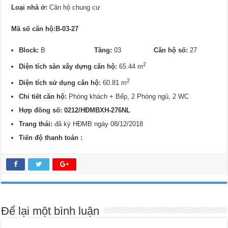
Loại nhà ở:
Căn hộ chung cư
Mã số căn hộ:B-03-27
Block:
B
Tầng:
03
Căn hộ số:
27
2
Diện tích sàn xây dựng căn hộ:
65.44 m
2
Diện tích sử dụng căn hộ:
60.81 m
Chi tiết căn hộ:
Phòng khách + Bếp, 2 Phòng ngủ, 2 WC
Hợp đồng số: 0212/HĐMBXH-276NL
Trang thái:
đã ký HĐMB ngày 08/12/2018
Tiến độ thanh toán :
Để lại một bình luận