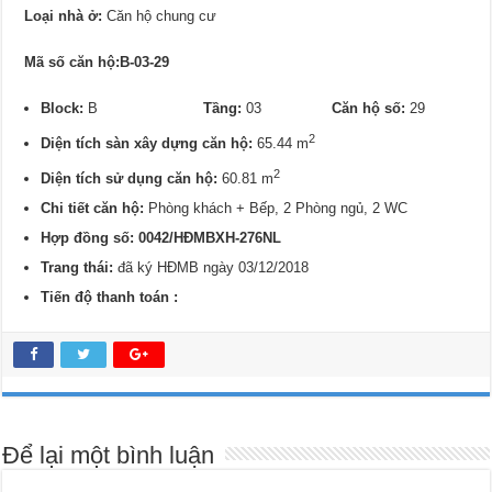
Loại nhà ở:
Căn hộ chung cư
Mã số căn hộ:B-03-29
Block:
B
Tầng:
03
Căn hộ số:
29
2
Diện tích sàn xây dựng căn hộ:
65.44 m
2
Diện tích sử dụng căn hộ:
60.81 m
Chi tiết căn hộ:
Phòng khách + Bếp, 2 Phòng ngủ, 2 WC
Hợp đồng số: 0042/HĐMBXH-276NL
Trang thái:
đã ký HĐMB ngày 03/12/2018
Tiến độ thanh toán :
Để lại một bình luận