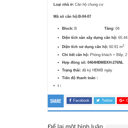
Loại nhà ở:
Căn hộ chung cư
Mã số căn hộ:B-04-07
Block:
B
Tầng:
0
Diện tích sàn xây dựng căn hộ:
65.44
2
Diện tích sử dụng căn hộ:
60.81 m
Chi tiết căn hộ:
Phòng khách + Bếp, 2
Hợp đồng số: 0464HĐMBXH-276NL
Trạng thái:
đã ký HĐMB ngày
Tiến độ thanh toán :
i :
Facebook
Twitter
Share
Để lại một bình luận