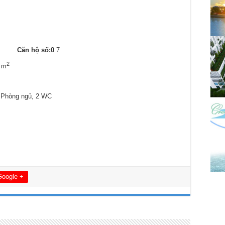
4
Căn hộ số:0
7
2
 m
 Phòng ngủ, 2 WC
Google +