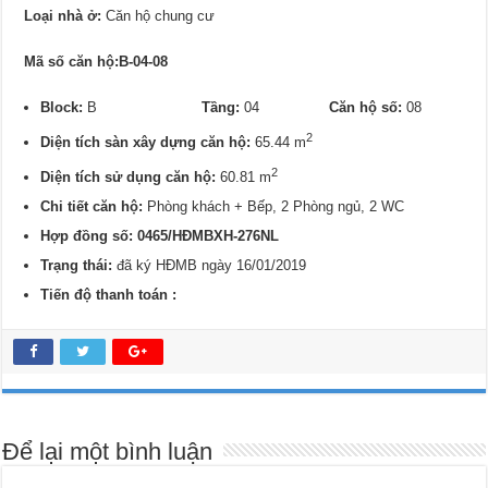
Loại nhà ở:
Căn hộ chung cư
Mã số căn hộ:B-04-08
Block:
B
Tầng:
04
Căn hộ số:
08
2
Diện tích sàn xây dựng căn hộ:
65.44 m
2
Diện tích sử dụng căn hộ:
60.81 m
Chi tiết căn hộ:
Phòng khách + Bếp, 2 Phòng ngủ, 2 WC
Hợp đồng số: 0465/HĐMBXH-276NL
Trạng thái:
đã ký HĐMB ngày 16/01/2019
Tiến độ thanh toán :
Để lại một bình luận