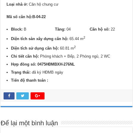
Loại nhà ở:
Căn hộ chung cư
Mã số căn hộ:B-04-22
Block:
B
Tầng:
04
Căn hộ số:
22
2
Diện tích sàn xây dựng căn hộ:
65.44 m
2
Diện tích sử dụng căn hộ:
60.81 m
Chi tiết căn hộ:
Phòng khách + Bếp, 2 Phòng ngủ, 2 WC
Hợp đồng số: 0475HĐMBXH-276NL
Trạng thái:
đã ký HĐMB ngày
Tiến độ thanh toán :
Để lại một bình luận