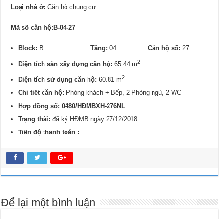
Loại nhà ở:
Căn hộ chung cư
Mã số căn hộ:B-04-27
Block:
B
Tầng:
04
Căn hộ số:
27
2
Diện tích sàn xây dựng căn hộ:
65.44 m
2
Diện tích sử dụng căn hộ:
60.81 m
Chi tiết căn hộ:
Phòng khách + Bếp, 2 Phòng ngủ, 2 WC
Hợp đồng số: 0480/HĐMBXH-276NL
Trạng thái:
đã ký HĐMB ngày 27/12/2018
Tiến độ thanh toán :
Để lại một bình luận