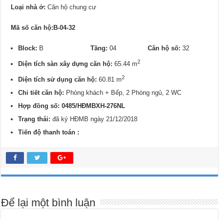
Loại nhà ở:
Căn hộ chung cư
Mã số căn hộ:B-04-32
Block:
B
Tầng:
04
Căn hộ số:
32
2
Diện tích sàn xây dựng căn hộ:
65.44 m
2
Diện tích sử dụng căn hộ:
60.81 m
Chi tiết căn hộ:
Phòng khách + Bếp, 2 Phòng ngủ, 2 WC
Hợp đồng số: 0485/HĐMBXH-276NL
Trạng thái:
đã ký HĐMB ngày 21/12/2018
Tiến độ thanh toán :
Để lại một bình luận