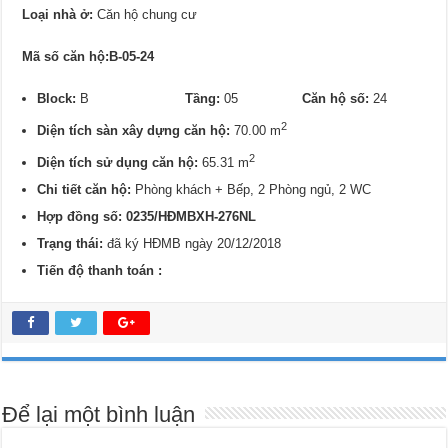
Loại nhà ở:
Căn hộ chung cư
Mã số căn hộ:B-05-24
Block:
B
Tầng:
05
Căn hộ số:
24
2
Diện tích sàn xây dựng căn hộ:
70.00 m
2
Diện tích sử dụng căn hộ:
65.31 m
Chi tiết căn hộ:
Phòng khách + Bếp, 2 Phòng ngủ, 2 WC
Hợp đồng số: 0235/HĐMBXH-276NL
Trạng thái:
đã ký HĐMB ngày 20/12/2018
Tiến độ thanh toán :
Để lại một bình luận