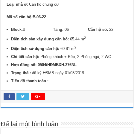
Loại nhà ở:
Căn hộ chung cư
Mã số căn hộ:B-06-22
Block:
B
Tầng:
06
Căn hộ số:
22
2
Diện tích sàn xây dựng căn hộ:
65.44 m
2
Diện tích sử dụng căn hộ:
60.81 m
Chi tiết căn hộ:
Phòng khách + Bếp, 2 Phòng ngủ, 2 WC
Hợp đồng số: 0504/HĐMBXH-276NL
Trạng thái:
đã ký HĐMB ngày 01/03/2019
Tiến độ thanh toán :
Để lại một bình luận