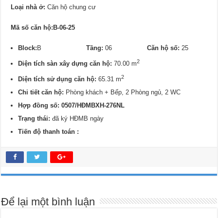
Loại nhà ở:
Căn hộ chung cư
Mã số căn hộ:B-06-25
Block:
B
Tầng:
06
Căn hộ số:
25
2
Diện tích sàn xây dựng căn hộ:
70.00 m
2
Diện tích sử dụng căn hộ:
65.31 m
Chi tiết căn hộ:
Phòng khách + Bếp, 2 Phòng ngủ, 2 WC
Hợp đồng số: 0507/
HĐMBXH-276NL
Trạng thái:
đã ký HĐMB ngày
Tiến độ thanh toán :
Để lại một bình luận