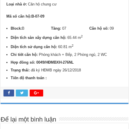
Loại nhà ở:
Căn hộ chung cư
Mã số căn hộ:B-07-09
Block:
B
Tầng:
07
Căn hộ số:
09
2
Diện tích sàn xây dựng căn hộ:
65.44 m
2
Diện tích sử dụng căn hộ:
60.81 m
Chi tiết căn hộ:
Phòng khách + Bếp, 2 Phòng ngủ, 2 WC
Hợp đồng số: 0049/HĐMBXH-276NL
Trạng thái:
đã ký HĐMB ngày 26/12/2018
Tiến độ thanh toán :
Để lại một bình luận