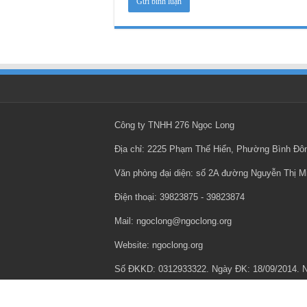
Công ty TNHH 276 Ngọc Long
Địa chỉ: 2225 Phạm Thế Hiển, Phường Bình Đ
Văn phòng đại diện: số 2A đường Nguyễn Thị 
Điện thoại: ‎39823875 - ‎39823874
Mail: ngoclong@ngoclong.org
Website: ngoclong.org
Số ĐKKD: 0312933322. Ngày ĐK: 18/09/2014.
Chính sách bảo mật thông tin cá nhân