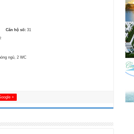
7
Căn hộ số:
31
2
hòng ngủ, 2 WC
Google +