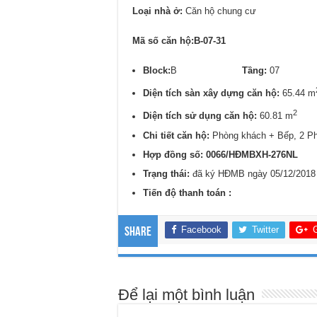
Loại nhà ở:
Căn hộ chung cư
Mã số căn hộ:B-07-31
Block:
B
Tầng:
0
Diện tích sàn xây dựng căn hộ:
65.44 m
2
Diện tích sử dụng căn hộ:
60.81 m
Chi tiết căn hộ:
Phòng khách + Bếp, 2 P
Hợp đồng số: 0066/HĐMBXH-276NL
Trạng thái:
đã ký HĐMB ngày 05/12/2018
Tiến độ thanh toán :
Facebook
Twitter
Share
Để lại một bình luận