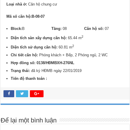
Loại nhà ở:
Căn hộ chung cư
Mã số căn hộ:B-08-07
Block:
B
Tầng:
08
Căn hộ số:
07
2
Diện tích sàn xây dựng căn hộ:
65.44 m
2
Diện tích sử dụng căn hộ:
60.81 m
Chi tiết căn hộ:
Phòng khách + Bếp, 2 Phòng ngủ, 2 WC
Hợp đồng số: 0138/HĐMBXH-276NL
Trạng thái:
đã ký HĐMB ngày 22/01/2019
Tiến độ thanh toán :
Để lại một bình luận