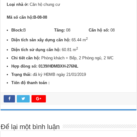
Loại nhà ở:
Căn hộ chung cư
Mã số căn hộ:B-08-08
Block:
B
Tầng:
08
Căn hộ số:
08
2
Diện tích sàn xây dựng căn hộ:
65.44 m
2
Diện tích sử dụng căn hộ:
60.81 m
Chi tiết căn hộ:
Phòng khách + Bếp, 2 Phòng ngủ, 2 WC
Hợp đồng số: 0139/HĐMBXH-276NL
Trạng thái:
đã ký HĐMB ngày 21/01/2019
Tiến độ thanh toán :
Để lại một bình luận