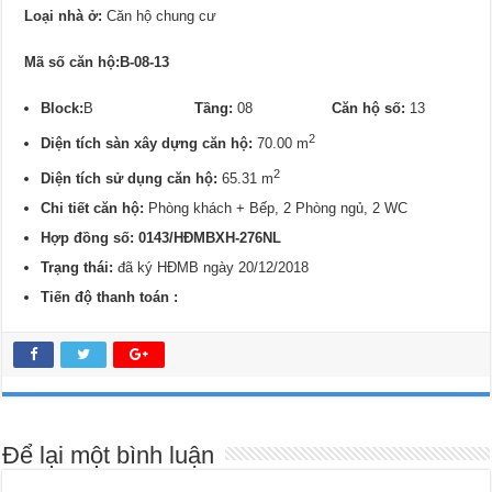
Loại nhà ở:
Căn hộ chung cư
Mã số căn hộ:B-08-13
Block:
B
Tầng:
08
Căn hộ số:
13
2
Diện tích sàn xây dựng căn hộ:
70.00 m
2
Diện tích sử dụng căn hộ:
65.31 m
Chi tiết căn hộ:
Phòng khách + Bếp, 2 Phòng ngủ, 2 WC
Hợp đồng số: 0143/
HĐMBXH-276NL
Trạng thái:
đã ký HĐMB ngày 20/12/2018
Tiến độ thanh toán :
Để lại một bình luận