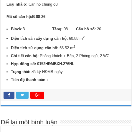
Loại nhà ở:
Căn hộ chung cư
Mã số căn hộ:B-08-26
Block:
B
Tầng:
08
Căn hộ số:
26
2
Diện tích sàn xây dựng căn hộ:
60.88 m
2
Diện tích sử dụng căn hộ:
56.52 m
Chi tiết căn hộ:
Phòng khách + Bếp, 2 Phòng ngủ, 2 WC
Hợp đồng số: 0152
HĐMBXH-276NL
Trạng thái:
đã ký HĐMB ngày
Tiến độ thanh toán :
Để lại một bình luận