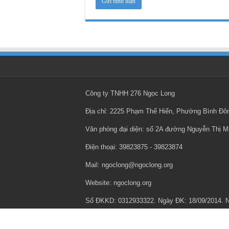
Công ty TNHH 276 Ngọc Long
Địa chỉ: 2225 Phạm Thế Hiển, Phường Bình Đ
Văn phòng đại diện: số 2A đường Nguyễn Thị 
Điện thoại: ‎39823875 - ‎39823874
Mail: ngoclong@ngoclong.org
Website: ngoclong.org
Số ĐKKD: 0312933322. Ngày ĐK: 18/09/2014.
Chính sách bảo mật thông tin cá nhân