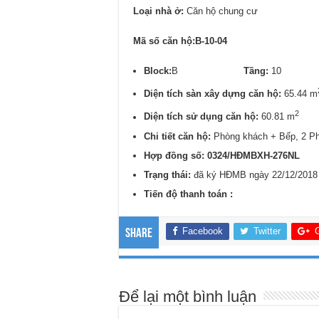
Loại nhà ở:
Căn hộ chung cư
Mã số căn hộ:B-10-04
Block:
B
Tầng:
1
Diện tích sàn xây dựng căn hộ:
65.44 m
2
Diện tích sử dụng căn hộ:
60.81 m
Chi tiết căn hộ:
Phòng khách + Bếp, 2 P
Hợp đồng số: 0324/
HĐMBXH-276NL
Trạng thái:
đã ký HĐMB ngày 22/12/2018
Tiến độ thanh toán :
Facebook
Twitter
Share
Để lại một bình luận