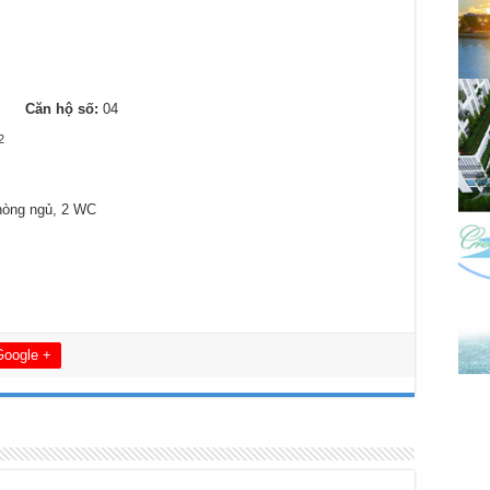
0
Căn hộ số:
04
2
hòng ngủ, 2 WC
Google +