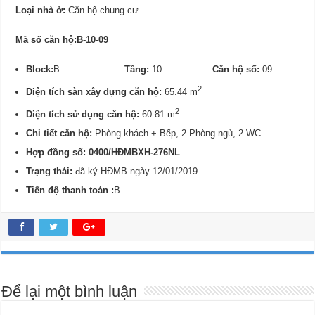
Loại nhà ở:
Căn hộ chung cư
Mã số căn hộ:B-10-09
Block:
B
Tầng:
10
Căn hộ số:
09
2
Diện tích sàn xây dựng căn hộ:
65.44 m
2
Diện tích sử dụng căn hộ:
60.81 m
Chi tiết căn hộ:
Phòng khách + Bếp, 2 Phòng ngủ, 2 WC
Hợp đồng số: 0400/
HĐMBXH-276NL
Trạng thái:
đã ký HĐMB ngày 12/01/2019
Tiến độ thanh toán :
B
Để lại một bình luận