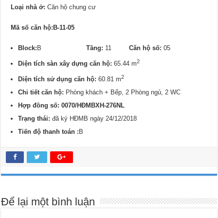
Loại nhà ở:
Căn hộ chung cư
Mã số căn hộ:B-11-05
Block:
B
Tầng:
11
Căn hộ số:
05
2
Diện tích sàn xây dựng căn hộ:
65.44 m
2
Diện tích sử dụng căn hộ:
60.81 m
Chi tiết căn hộ:
Phòng khách + Bếp, 2 Phòng ngủ, 2 WC
Hợp đồng số: 0070/
HĐMBXH-276NL
Trạng thái:
đã ký HĐMB ngày 24/12/2018
Tiến độ thanh toán :
B
Để lại một bình luận