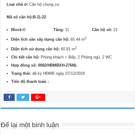
Loại nhà ở:
Căn hộ chung cư
Mã số căn hộ:B-11-22
Block:
B
Tầng:
11
Căn hộ số:
22
2
Diện tích sàn xây dựng căn hộ:
65.44 m
2
Diện tích sử dụng căn hộ:
60.81 m
Chi tiết căn hộ:
Phòng khách + Bếp, 2 Phòng ngủ, 2 WC
Hợp đồng số: 0082/
HĐMBXH-276NL
Trạng thái:
đã ký HĐMB ngày 07/12/2018
Tiến độ thanh toán :
Để lại một bình luận