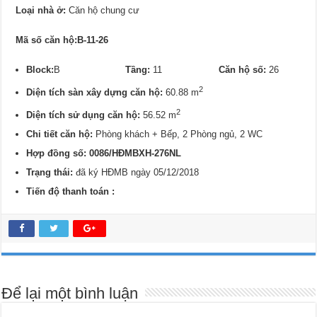
Loại nhà ở:
Căn hộ chung cư
Mã số căn hộ:B-11-26
Block:
B
Tầng:
11
Căn hộ số:
26
2
Diện tích sàn xây dựng căn hộ:
60.88 m
2
Diện tích sử dụng căn hộ:
56.52 m
Chi tiết căn hộ:
Phòng khách + Bếp, 2 Phòng ngủ, 2 WC
Hợp đồng số: 0086/
HĐMBXH-276NL
Trạng thái:
đã ký HĐMB ngày 05/12/2018
Tiến độ thanh toán :
Để lại một bình luận