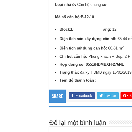
Loại nhà ở:
Căn hộ chung cư
Mã số căn hộ:B-12-10
Block:
B
Tầng:
1
Diện tích sàn xây dựng căn hộ:
65.44 m
2
Diện tích sử dụng căn hộ:
60.81 m
Chi tiết căn hộ:
Phòng khách + Bếp, 2 P
Hợp đồng số: 0
551/
HĐMBXH-276NL
Trạng thái:
đã ký HĐMB ngày 16/01/2019
Tiến độ thanh toán :
Facebook
Twitter
Share
Để lại một bình luận