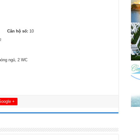
2
Căn hộ số:
10
2
hòng ngủ, 2 WC
Google +