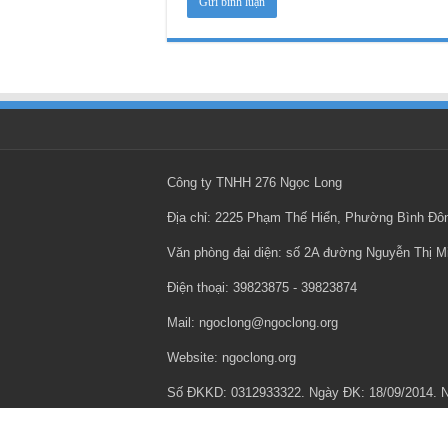
Công ty TNHH 276 Ngọc Long
Địa chỉ: 2225 Phạm Thế Hiển, Phường Bình Đ
Văn phòng đại diện: số 2A đường Nguyễn Thị 
Điện thoại: ‎39823875 - ‎39823874
Mail: ngoclong@ngoclong.org
Website: ngoclong.org
Số ĐKKD: 0312933322. Ngày ĐK: 18/09/2014.
Chính sách bảo mật thông tin cá nhân