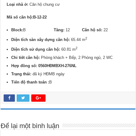
Loại nhà ở:
Căn hộ chung cư
Mã số căn hộ:B-12-22
Block:
B
Tầng:
12
Căn hộ số:
22
2
Diện tích sàn xây dựng căn hộ:
65.44 m
2
Diện tích sử dụng căn hộ:
60.81 m
Chi tiết căn hộ:
Phòng khách + Bếp, 2 Phòng ngủ, 2 WC
Hợp đồng số: 0
560
HĐMBXH-276NL
Trạng thái:
đã ký HĐMB ngày
Tiến độ thanh toán :
B
Để lại một bình luận