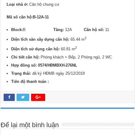
Loại nhà ở:
Căn hộ chung cư
Mã số căn hộ:B-12A-11
Block:
B
Tầng:
12A
Căn hộ số:
11
2
Diện tích sàn xây dựng căn hộ:
65.44 m
2
Diện tích sử dụng căn hộ:
60.81 m
Chi tiết căn hộ:
Phòng khách + Bếp, 2 Phòng ngủ, 2 WC
Hợp đồng số: 0
574/
HĐMBXH-276NL
Trạng thái:
đã ký HĐMB ngày 25/12/2018
Tiến độ thanh toán :
Để lại một bình luận