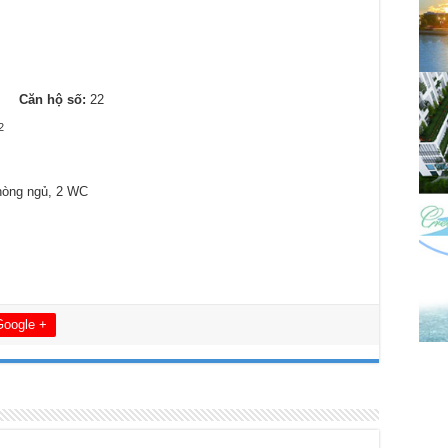
A
Căn hộ số:
22
2
hòng ngủ, 2 WC
Google +