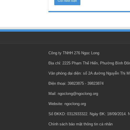
Công ty TNHH 276 Ngọc Long
Địa chỉ: 2225 Phạm Thế Hiển, Phường Bình Đ
Văn phòng đại diện: số 2A đường Nguyễn Thị 
Điện thoại: ‎39823875 - ‎39823874
Mail: ngoclong@ngoclong.org
Website: ngoclong.org
Số ĐKKD: 0312933322. Ngày ĐK: 18/09/2014.
Chính sách bảo mật thông tin cá nhân