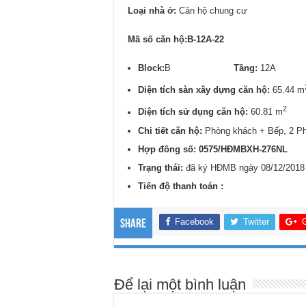
Loại nhà ở:
Căn hộ chung cư
Mã số căn hộ:B-12A-22
Block:
B
Tầng:
12
Diện tích sàn xây dựng căn hộ:
65.44 m
2
Diện tích sử dụng căn hộ:
60.81 m
Chi tiết căn hộ:
Phòng khách + Bếp, 2 P
Hợp đồng số: 0
575/
HĐMBXH-276NL
Trạng thái:
đã ký HĐMB ngày 08/12/2018
Tiến độ thanh toán :
Facebook
Twitter
Share
Để lại một bình luận