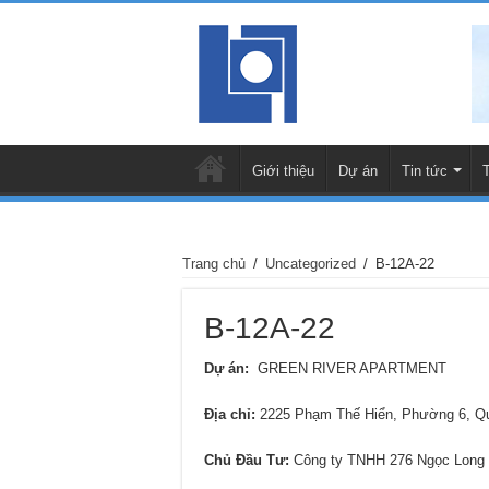
Giới thiệu
Dự án
Tin tức
Trang chủ
/
Uncategorized
/
B-12A-22
B-12A-22
Dự án:
GREEN RIVER APARTMENT
Địa chỉ
:
2225 Phạm Thế Hiển, Phường 6, 
Chủ Đầu Tư:
Công ty TNHH 276 Ngọc Long